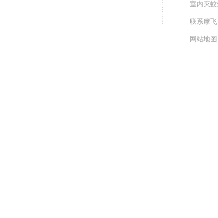
室内灭蚊
联系摩飞
网站地图