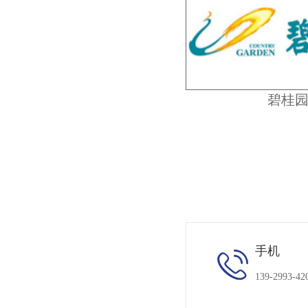
碧桂
手机
139-2993-42