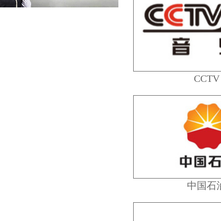
CCTV
中国石