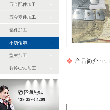
五金配件加工
五金零件加工
铝件加工
不锈钢加工
型材加工
产品简介
/ I
数控CNC加工
咨询热线
139-2993-4209