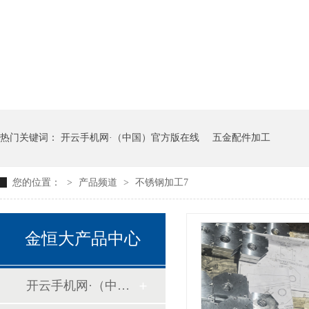
热门关键词：
开云手机网·（中国）官方版在线
五金配件加工
您的位置：
>
产品频道
>
不锈钢加工7
金恒大产品中心
开云手机网·（中国）官方版在线