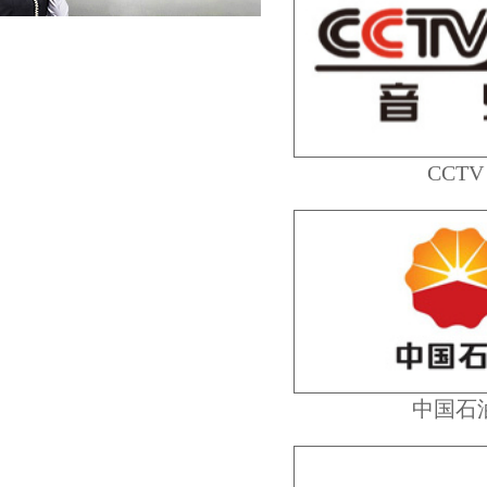
CCTV
中国石