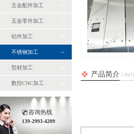
五金配件加工
五金零件加工
铝件加工
不锈钢加工
型材加工
产品简介
/ I
数控CNC加工
咨询热线
139-2993-4209