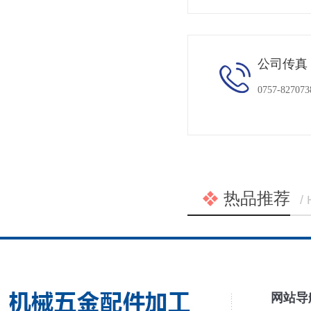
公司传真
0757-827073
热品推荐
/
网站导