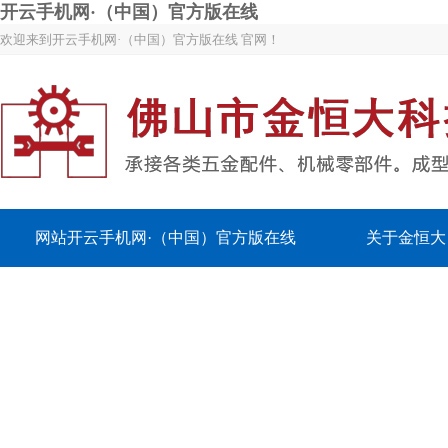
开云手机网·（中国）官方版在线
欢迎来到开云手机网·（中国）官方版在线 官网！
网站开云手机网·（中国）官方版在线
关于金恒大
开云手机网·（中国）官方版在线
成功案例